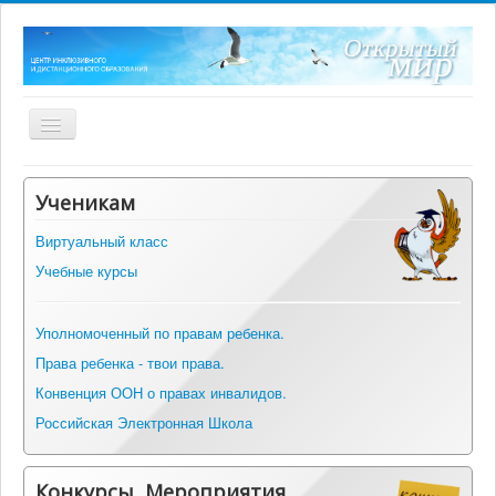
Включить/
выключить
навигацию
Главная
Ученикам
О центре
Виртуальный класс
Нормативные документы
Учебные курсы
ФГОС ОВЗ
Оборудование
Уполномоченный по правам ребенка.
Права ребенка - твои права.
Информация
Конвенция ООН о правах инвалидов.
Альманах инклюзивных практик
Российская Электронная Школа
Вопрос-ответ
Контакты
Конкурсы, Мероприятия