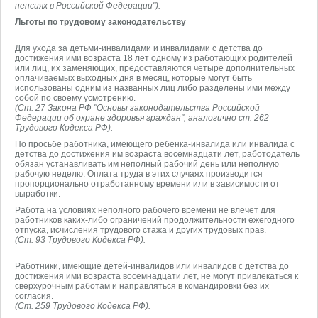
пенсиях в Российской Федерации").
Льготы по трудовому законодательству
Для ухода за детьми-инвалидами и инвалидами с детства до
достижения ими возраста 18 лет одному из работающих родителей
или лиц, их заменяющих, предоставляются четыре дополнительных
оплачиваемых выходных дня в месяц, которые могут быть
использованы одним из названных лиц либо разделены ими между
собой по своему усмотрению.
(Ст. 27 Закона РФ "Основы законодательства Российской
Федерации об охране здоровья граждан", аналогично ст. 262
Трудового Кодекса РФ).
По просьбе работника, имеющего ребенка-инвалида или инвалида с
детства до достижения им возраста восемнадцати лет, работодатель
обязан устанавливать им неполный рабочий день или неполную
рабочую неделю. Оплата труда в этих случаях производится
пропорционально отработанному времени или в зависимости от
выработки.
Работа на условиях неполного рабочего времени не влечет для
работников каких-либо ограничений продолжительности ежегодного
отпуска, исчисления трудового стажа и других трудовых прав.
(Ст. 93 Трудового Кодекса РФ).
Работники, имеющие детей-инвалидов или инвалидов с детства до
достижения ими возраста восемнадцати лет, не могут привлекаться к
сверхурочным работам и направляться в командировки без их
согласия.
(Ст. 259 Трудового Кодекса РФ).