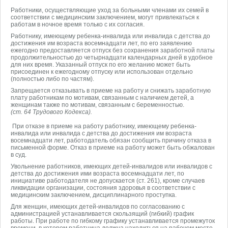
Работники, осуществляющие уход за больными членами их семей в
соответствии с медицинским заключением, могут привлекаться к
работам в ночное время только с их согласия.
Работнику, имеющему ребенка-инвалида или инвалида с детства до
достижения им возраста восемнадцати лет, по его заявлению
ежегодно предоставляется отпуск без сохранения заработной платы
продолжительностью до четырнадцати календарных дней в удобное
для них время. Указанный отпуск по его желанию может быть
присоединен к ежегодному отпуску или использован отдельно
(полностью либо по частям).
Запрещается отказывать в приеме на работу и снижать заработную
плату работникам по мотивам, связанным с наличием детей, а
женщинам также по мотивам, связанным с беременностью.
(ст. 64 Трудового Кодекса).
При отказе в приеме на работу работнику, имеющему ребенка-
инвалида или инвалида с детства до достижения им возраста
восемнадцати лет, работодатель обязан сообщить причину отказа в
письменной форме. Отказ в приеме на работу может быть обжалован
в суд.
Увольнение работников, имеющих детей-инвалидов или инвалидов с
детства до достижения ими возраста восемнадцати лет, по
инициативе работодателя не допускается (ст. 261), кроме случаев
ликвидации организации, состояния здоровья в соответствии с
медицинским заключением, дисциплинарного проступка.
Для женщин, имеющих детей-инвалидов по согласованию с
администрацией устанавливается скользящий (гибкий) график
работы. При работе по гибкому графику устанавливается промежуток