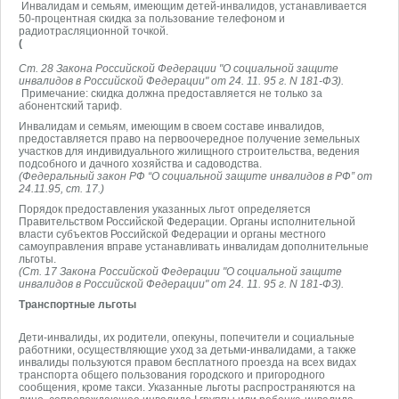
Инвалидам и семьям, имеющим детей-инвалидов, устанавливается
50-процентная скидка за пользование телефоном и
радиотрасляционной точкой.
(
Ст. 28 Закона Российской Федерации "О социальной защите
инвалидов в Российской Федерации" от 24. 11. 95 г. N 181-ФЗ).
Примечание: скидка должна предоставляется не только за
абонентский тариф.
Инвалидам и семьям, имеющим в своем составе инвалидов,
предоставляется право на первоочередное получение земельных
участков для индивидуального жилищного строительства, ведения
подсобного и дачного хозяйства и садоводства.
(Федеральный закон РФ “О социальной защите инвалидов в РФ” от
24.11.95, ст. 17.)
Порядок предоставления указанных льгот определяется
Правительством Российской Федерации. Органы исполнительной
власти субъектов Российской Федерации и органы местного
самоуправления вправе устанавливать инвалидам дополнительные
льготы.
(Ст. 17 Закона Российской Федерации "О социальной защите
инвалидов в Российской Федерации" от 24. 11. 95 г. N 181-ФЗ).
Транспортные льготы
Дети-инвалиды, их родители, опекуны, попечители и социальные
работники, осуществляющие уход за детьми-инвалидами, а также
инвалиды пользуются правом бесплатного проезда на всех видах
транспорта общего пользования городского и пригородного
сообщения, кроме такси. Указанные льготы распространяются на