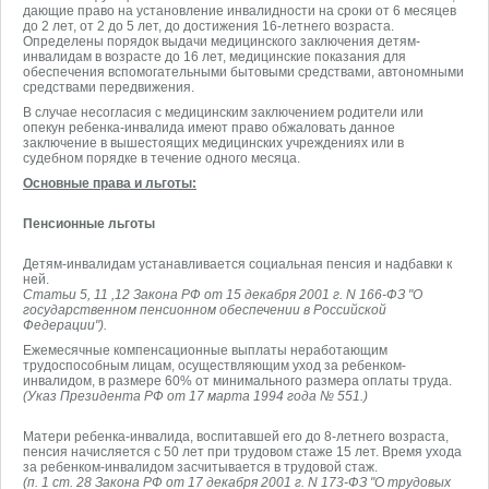
дающие право на установление инвалидности на сроки от 6 месяцев
до 2 лет, от 2 до 5 лет, до достижения 16-летнего возраста.
Определены порядок выдачи медицинского заключения детям-
инвалидам в возрасте до 16 лет, медицинские показания для
обеспечения вспомогательными бытовыми средствами, автономными
средствами передвижения.
В случае несогласия с медицинским заключением родители или
опекун ребенка-инвалида имеют право обжаловать данное
заключение в вышестоящих медицинских учреждениях или в
судебном порядке в течение одного месяца.
Основные права и льготы:
Пенсионные льготы
Детям-инвалидам устанавливается социальная пенсия и надбавки к
ней.
Статьи 5, 11 ,12 Закона РФ от 15 декабря 2001 г. N 166-ФЗ "О
государственном пенсионном обеспечении в Российской
Федерации").
Ежемесячные компенсационные выплаты неработающим
трудоспособным лицам, осуществляющим уход за ребенком-
инвалидом, в размере 60% от минимального размера оплаты труда.
(Указ Президента РФ от 17 марта 1994 года № 551.)
Матери ребенка-инвалида, воспитавшей его до 8-летнего возраста,
пенсия начисляется с 50 лет при трудовом стаже 15 лет. Время ухода
за ребенком-инвалидом засчитывается в трудовой стаж.
(п. 1 ст. 28 Закона РФ от 17 декабря 2001 г. N 173-ФЗ "О трудовых