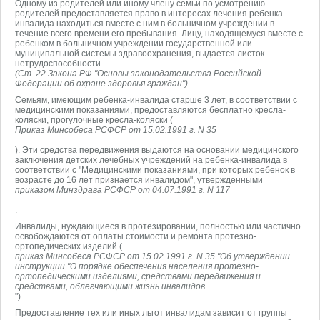
Одному из родителей или иному члену семьи по усмотрению
родителей предоставляется право в интересах лечения ребенка-
инвалида находиться вместе с ним в больничном учреждении в
течение всего времени его пребывания. Лицу, находящемуся вместе с
ребенком в больничном учреждении государственной или
муниципальной системы здравоохранения, выдается листок
нетрудоспособности.
(Ст. 22 Закона РФ "Основы законодательства Российской
Федерации об охране здоровья граждан").
Семьям, имеющим ребенка-инвалида старше 3 лет, в соответствии с
медицинскими показаниями, предоставляются бесплатно кресла-
коляски, прогулочные кресла-коляски (
Приказ Минсобеса РСФСР от 15.02.1991 г. N 35
). Эти средства передвижения выдаются на основании медицинского
заключения детских лечебных учреждений на ребенка-инвалида в
соответствии с "Медицинскими показаниями, при которых ребенок в
возрасте до 16 лет признается инвалидом", утвержденными
приказом Минздрава РСФСР от 04.07.1991 г. N 117
.
Инвалиды, нуждающиеся в протезировании, полностью или частично
освобождаются от оплаты стоимости и ремонта протезно-
ортопедических изделий (
приказ Минсобеса РСФСР от 15.02.1991 г. N 35 "Об утверждении
инструкции "О порядке обеспечения населения протезно-
ортопедическими изделиями, средствами передвижения и
средствами, облегчающими жизнь инвалидов
").
Предоставление тех или иных льгот инвалидам зависит от группы