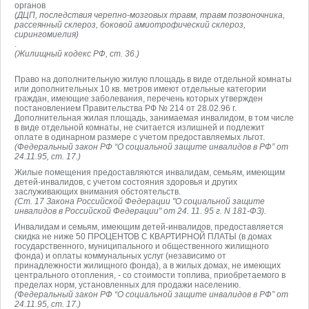
органов
(ДЦП, последствия черепно-мозговых травм, травм позвоночника,
рассеянный склероз, боковой амиотрофический склероз,
сирингомиелия)
.
(Жилищный кодекс РФ, ст. 36.)
Право на дополнительную жилую площадь в виде отдельной комнаты
или дополнительных 10 кв. метров имеют отдельные категории
граждан, имеющие заболевания, перечень которых утвержден
постановлением Правительства РФ № 214 от 28.02.96 г.
Дополнительная жилая площадь, занимаемая инвалидом, в том числе
в виде отдельной комнаты, не считается излишней и подлежит
оплате в одинарном размере с учетом предоставляемых льгот.
(Федеральный закон РФ “О социальной защите инвалидов в РФ” от
24.11.95, ст. 17.)
Жилые помещения предоставляются инвалидам, семьям, имеющим
детей-инвалидов, с учетом состояния здоровья и других
заслуживающих внимания обстоятельств.
(Ст. 17 Закона Российской Федерации "О социальной защите
инвалидов в Российской Федерации" от 24. 11. 95 г. N 181-ФЗ).
Инвалидам и семьям, имеющим детей-инвалидов, предоставляется
скидка не ниже 50 ПРОЦЕНТОВ С КВАРТИРНОЙ ПЛАТЫ (в домах
государственного, муниципального и общественного жилищного
фонда) и оплаты коммунальных услуг (независимо от
принадлежности жилищного фонда), а в жилых домах, не имеющих
центрального отопления, - со стоимости топлива, приобретаемого в
пределах норм, установленных для продажи населению.
(Федеральный закон РФ “О социальной защите инвалидов в РФ” от
24.11.95, ст. 17.)