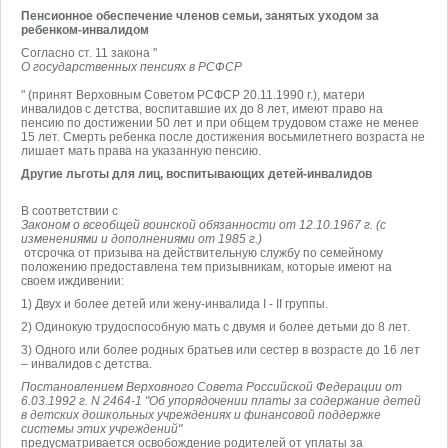
Пенсионное обеспечение членов семьи, занятых уходом за
ребенком-инвалидом
Согласно ст. 11 закона "
О государственных пенсиях в РСФСР
" (принят Верховным Советом РСФСР 20.11.1990 г.), матери
инвалидов с детства, воспитавшие их до 8 лет, имеют право на
пенсию по достижении 50 лет и при общем трудовом стаже не менее
15 лет. Смерть ребенка после достижения восьмилетнего возраста не
лишает мать права на указанную пенсию.
Другие льготы для лиц, воспитывающих детей-инвалидов
В соответствии с
Законом о всеобщей воинской обязанности от 12.10.1967 г. (с
изменениями и дополнениями от 1985 г.)
отсрочка от призыва на действительную службу по семейному
положению предоставлена тем призывникам, которые имеют на
своем иждивении:
1) Двух и более детей или жену-инвалида I - II группы.
2) Одинокую трудоспособную мать с двумя и более детьми до 8 лет.
3) Одного или более родных братьев или сестер в возрасте до 16 лет
– инвалидов с детства.
Постановлением Верховного Совета Российской Федерации от
6.03.1992 г. N 2464-1 "Об упорядочении платы за содержание детей
в детских дошкольных учреждениях и финансовой поддержке
системы этих учреждений"
предусматривается освобождение родителей от уплаты за