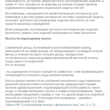
инвалидности, ее причин, видов протезно-ортопедических изделий, а
также от того, находится ли инвалид на полном государственном
содержании в учреждениях социальной защиты или нет.
Все инвалиды, находящиеся в профтехучилищах-интернатах для
инвалидов, в детских домах-интернатах системы социальной защиты,
получают протезно-ортопедические изделия бесплатно за счет
средств указанных учреждений.
Всем гражданам, получающим протезно-ортопедические изделия
бесплатно, ремонт этих изделий производится также бесплатно.
Льготы по подоходному налогу
Совокупный доход, получаемый в налогооблагаемый период,
уменьшается на сумму дохода, не превышающего за каждый полный
месяц, в течение которого получен доход, трехкратного
установленного законом размера минимальной месячной оплаты
труда одного из родителей
(по их выбору)
, на содержании которого находится совместно с ним проживающий и
требующий постоянного ухода ребенок-инвалид.
Льгота предоставляется на основании пенсионного удостоверения,
решений органов опеки и попечительства, медицинской справки
органов здравоохранения, подтверждающей необходимость такого
ухода, и справки жилищного органа о совместном проживании. Также
необходимо предъявить справку о том, что другой родитель подобной
льготой не пользуется. Если родители разведены – документ,
подтверждающий этот факт.
(Закон РФ “О подоходном налоге с физических лиц”, ст. 3, п. 3.)