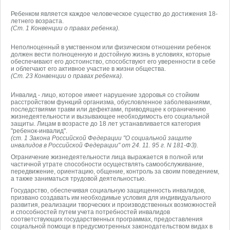
Ребенком является каждое человеческое существо до достижения 18-
летнего возраста.
(Ст. 1 Конвенции о правах ребенка).
Неполноценный в умственном или физическом отношении ребенок
должен вести полноценную и достойную жизнь в условиях, которые
обеспечивают его достоинство, способствуют его уверенности в себе
и облегчают его активное участие в жизни общества.
(Ст. 23 Конвенции о правах ребенка).
Инвалид - лицо, которое имеет нарушение здоровья со стойким
расстройством функций организма, обусловленное заболеваниями,
последствиями травм или дефектами, приводящее к ограничению
жизнедеятельности и вызывающее необходимость его социальной
защиты. Лицам в возрасте до 18 лет устанавливается категория
"ребенок-инвалид".
(ст. 1 Закона Российской Федерации "О социальной защите
инвалидов в Российской Федерации" от 24. 11. 95 г. N 181-ФЗ).
Ограничение жизнедеятельности лица выражается в полной или
частичной утрате способности осуществлять самообслуживание,
передвижение, ориентацию, общение, контроль за своим поведением,
а также заниматься трудовой деятельностью.
Государство, обеспечивая социальную защищенность инвалидов,
призвано создавать им необходимые условия для индивидуального
развития, реализации творческих и производственных возможностей
и способностей путем учета потребностей инвалидов
соответствующих государственных программах, предоставления
социальной помощи в предусмотренных законодательством видах в