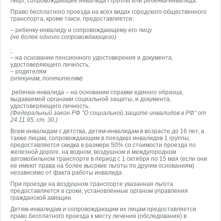
лицо, сопровождающее инвалида I группы или ребенка-инвалида.
Право бесплатного проезда на всех видах городского общественного
транспорта, кроме такси, предоставляется:
– ребенку-инвалиду и сопровождающему его лицу
(не более одного сопровождающего)
;
– на основании пенсионного удостоверения и документа,
удостоверяющего личность;
– родителям
(опекунам, попечителям)
ребенка-инвалида – на основании справки единого образца,
выдаваемой органами социальной защиты, и документа,
удостоверяющего личность.
(Федеральный закон РФ “О социальной защите инвалидов в РФ” от
24.11.95, ст. 30.)
Всем инвалидам с детства, детям-инвалидам в возрасте до 16 лет, а
также лицам, сопровождающим в поездках инвалидов 1 группы,
предоставляется скидка в размере 50% со стоимости проезда по
железной дороге, на водном, воздушном и междугородном
автомобильном транспорте в период с 1 октября по 15 мая (если они
не имеют права на более высокие льготы по другим основаниям)
независимо от факта работы инвалида.
При проезде на воздушном транспорте указанная льгота
предоставляется в сроки, установленные органом управления
гражданской авиации.
Детям-инвалидам и сопровождающим их лицам предоставляется
право бесплатного проезда к месту лечения (обследования) в