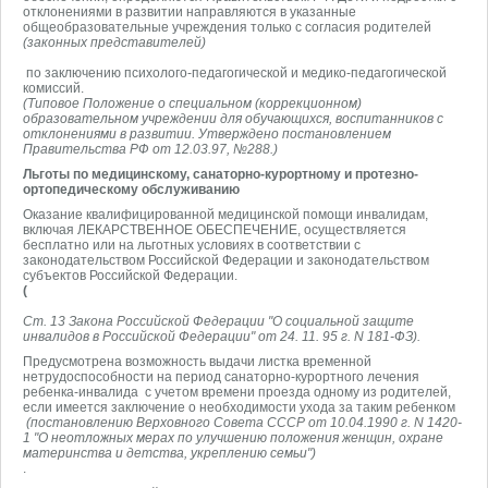
отклонениями в развитии направляются в указанные
общеобразовательные учреждения только с согласия родителей
(законных представителей)
по заключению психолого-педагогической и медико-педагогической
комиссий.
(Типовое Положение о специальном (коррекционном)
образовательном учреждении для обучающихся, воспитанников с
отклонениями в развитии. Утверждено постановлением
Правительства РФ от 12.03.97, №288.)
Льготы по медицинскому, санаторно-курортному и протезно-
ортопедическому обслуживанию
Оказание квалифицированной медицинской помощи инвалидам,
включая ЛЕКАРСТВЕННОЕ ОБЕСПЕЧЕНИЕ, осуществляется
бесплатно или на льготных условиях в соответствии с
законодательством Российской Федерации и законодательством
субъектов Российской Федерации.
(
Ст. 13 Закона Российской Федерации "О социальной защите
инвалидов в Российской Федерации" от 24. 11. 95 г. N 181-ФЗ).
Предусмотрена возможность выдачи листка временной
нетрудоспособности на период санаторно-курортного лечения
ребенка-инвалида с учетом времени проезда одному из родителей,
если имеется заключение о необходимости ухода за таким ребенком
(постановлению Верховного Совета СССР от 10.04.1990 г. N 1420-
1 "О неотложных мерах по улучшению положения женщин, охране
материнства и детства, укреплению семьи")
.