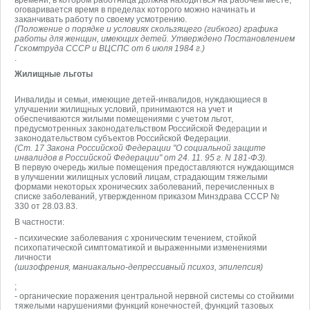
времени, в котором работница должна находиться на рабочем месте,
оговаривается время в пределах которого можно начинать и
заканчивать работу по своему усмотрению.
(Положение о порядке и условиях скользящего (гибкого) графика
работы для женщин, имеющих детей. Утверждено Постановлением
Гскомтруда СССР и ВЦСПС от 6 июля 1984 г.)
.
Жилищные льготы
Инвалиды и семьи, имеющие детей-инвалидов, нуждающиеся в
улучшении жилищных условий, принимаются на учет и
обеспечиваются жилыми помещениями с учетом льгот,
предусмотренных законодательством Российской Федерации и
законодательством субъектов Российской Федерации.
(Ст. 17 Закона Российской Федерации "О социальной защите
инвалидов в Российской Федерации" от 24. 11. 95 г. N 181-ФЗ).
В первую очередь жилые помещения предоставляются нуждающимся
в улучшении жилищных условий лицам, страдающим тяжелыми
формами некоторых хронических заболеваний, перечисленных в
списке заболеваний, утвержденном приказом Минздрава СССР №
330 от 28.03.83.
В частности:
- психические заболевания с хроническим течением, стойкой
психопатической симптоматикой и выраженными изменениями
личности
(шизофрения, маниакально-депрессивный психоз, эпилепсия)
;
- органические поражения центральной нервной системы со стойкими
тяжелыми нарушениями функций конечностей, функций тазовых