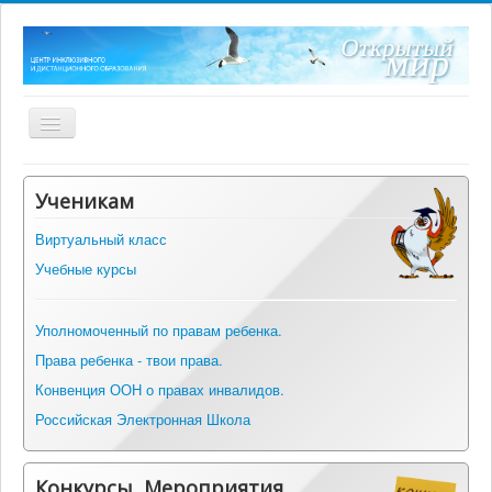
Включить/
выключить
навигацию
Главная
Ученикам
О центре
Виртуальный класс
Нормативные документы
Учебные курсы
ФГОС ОВЗ
Оборудование
Уполномоченный по правам ребенка.
Права ребенка - твои права.
Информация
Конвенция ООН о правах инвалидов.
Альманах инклюзивных практик
Российская Электронная Школа
Вопрос-ответ
Контакты
Конкурсы, Мероприятия