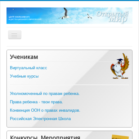
Включить/
выключить
навигацию
Главная
Ученикам
О центре
Виртуальный класс
Нормативные документы
Учебные курсы
ФГОС ОВЗ
Оборудование
Уполномоченный по правам ребенка.
Права ребенка - твои права.
Информация
Конвенция ООН о правах инвалидов.
Альманах инклюзивных практик
Российская Электронная Школа
Вопрос-ответ
Контакты
Конкурсы, Мероприятия