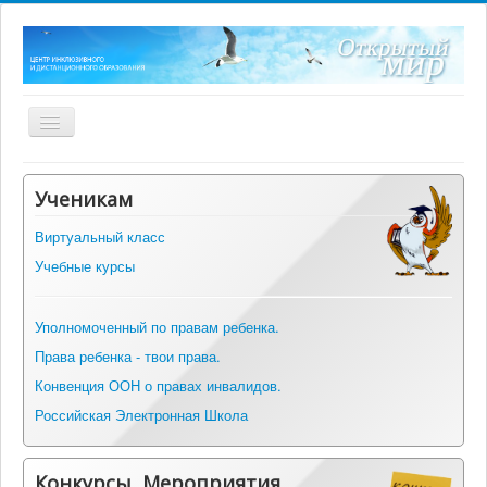
Включить/
выключить
навигацию
Главная
Ученикам
О центре
Виртуальный класс
Нормативные документы
Учебные курсы
ФГОС ОВЗ
Оборудование
Уполномоченный по правам ребенка.
Права ребенка - твои права.
Информация
Конвенция ООН о правах инвалидов.
Альманах инклюзивных практик
Российская Электронная Школа
Вопрос-ответ
Контакты
Конкурсы, Мероприятия