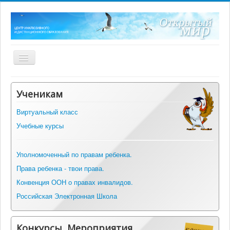
Включить/
выключить
навигацию
Главная
Ученикам
О центре
Виртуальный класс
Нормативные документы
Учебные курсы
ФГОС ОВЗ
Оборудование
Уполномоченный по правам ребенка.
Права ребенка - твои права.
Информация
Конвенция ООН о правах инвалидов.
Альманах инклюзивных практик
Российская Электронная Школа
Вопрос-ответ
Контакты
Конкурсы, Мероприятия