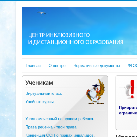
Главная
О центре
Нормативные документы
ФГО
Ученикам
Виртуальный класс
Учебные курсы
П
риорит
огранич
Уполномоченный по правам ребенка.
Права ребенка - твои права.
Конвенция ООН о правах инвалидов.