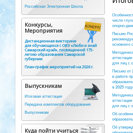
Итого
Российская Электронная Школа
Особенност
числе глух
Конкурсы,
опорно-дви
Мероприятия
Письмо Рос
рекомендуе
Дистанционная викторине
основного 
для обучающихся с ОВЗ «Люби и знай
Самарский край», посвященной 175-
Методическ
летию образования Самарской
аттестации
губернии
для лиц с 
План-график мероприятий на 2026 г.
Письмо от 
в работе п
образовате
Выпускникам
в 2025 год
Методическ
Итоговая аттестация
аттестации
Передача комплектов оборудования
для лиц с 
Выпускникам
Об особенн
образовате
Об утвержд
Куда пойти учиться
образовате