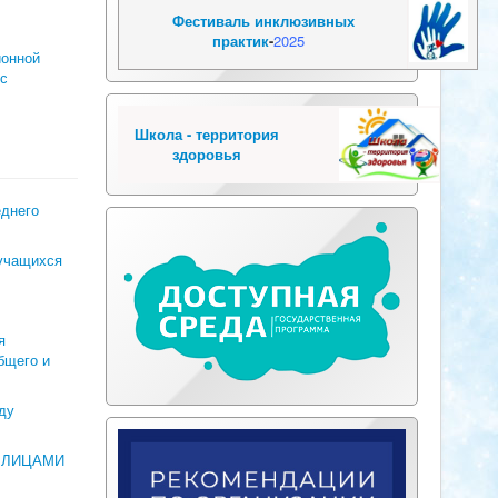
Фестиваль инклюзивных
практик
-
2025
ионной
 с
Школа - территория
здоровья
еднего
 учащихся
я
бщего и
ду
Я ЛИЦАМИ