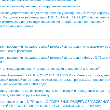
й аттестации обучающихся с нарушением интеллекта
е государственное бюджетное научное учреждение «Институт коррекц
и». Методические рекомендации. ИТОГОВАЯ АТТЕСТАЦИЯ обучающихся
 интеллекта, получающих образование по адаптированной основной
овательной программе.
док проведения государственной итоговой аттестации по программам ср
нального образования?
док проведения государственной итоговой аттестации в форме ЕГЭ для
ов?
ится государственная итоговая аттестация учащихся 9-х классов?
ние Правительства РФ от 26.02.2021 N 256 "Об особенностях проведени
енной итоговой аттестации по образовательным программам основного о
бщего образования в 2021 году"
ором разработаны рекомендации по организации и проведению в 2021 го
собеседования по русскому языку
 2 ноября 2018 г. N ТС-459/07 О ПОЛУЧЕНИИ ОБЩЕГО ОБРАЗОВАНИ
ННОЙ ОТСТАЛОСТЬЮ (ИНТЕЛЛЕКТУАЛЬНЫМИ НАРУШЕНИЯМИ)