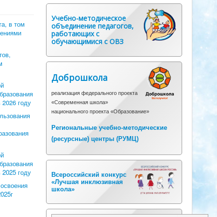
Учебно-методическое
а, в том
объединение педагогов,
шениями
работающих с
обучающимися с ОВЗ
тов,
м
Доброшкола
ой
образования
реализация федерального проекта
 2026 году
«Современная школа»
национального проекта «Образование»
льзования
Региональные учебно-методические
разования
(ресурсные) центры (
РУМЦ)
ой
образования
 2025 году
Всероссийский конкурс
«Лучшая инклюзивная
 освоения
школа»
2025г