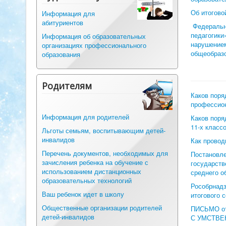
Об итогово
Информация для
абитуриентов
Федерально
педагогик
Информация об образовательных
нарушением
организациях профессионального
общеобраз
образования
Родителям
Каков поря
профессио
Информация для родителей
Каков поря
11-х класс
Льготы семьям, воспитывающим детей-
инвалидов
Как провод
Перечень документов, необходимых для
Постановле
зачисления ребенка на обучение с
государств
использованием дистанционных
среднего о
образовательных технологий
Рособрнадз
Ваш ребенок идет в школу
итогового 
Общественные организации родителей
ПИСЬМО от
детей-инвалидов
С УМСТВЕ