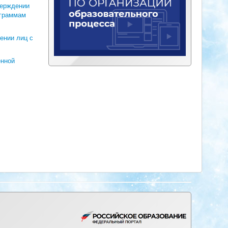
верждении
ограммам
ении лиц с
енной